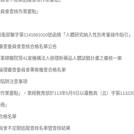
委員會查核作業要點」
法
日衛部醫字第1141661010號函頒「人體研究納入性別考量操作指引」
理審查委員會查核合格名單公告
軍總醫院等41家機構法人辦理新藥品人體試驗計畫之審核一案
究倫理審查委員會專案複查合格名單
會陷阱注意事項
業要點」，業經教育部於113年5月9日以臺教高（五）字第113220
手冊」
合格名單
委員會不定期追蹤查核名單暨查核結果