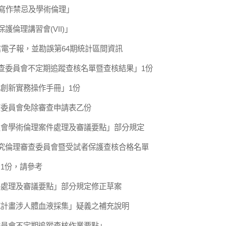
─寫作禁忌及學術倫理」
護倫理講習會(VII)」
信電子報，並勘誤第64期統計區間資訊
審查委員會不定期追蹤查核名單暨查核結果」1份
創新實務操作手冊」1份
查委員會免除審查申請表乙份
員會學術倫理案件處理及審議要點」部分規定
研究倫理審查委員會暨受試者保護查核合格名單
1份，請參考
件處理及審議要點」部分規定修正草案
究計畫涉人體血液採集」疑義之補充說明
委員會不定期追蹤查核作業要點」