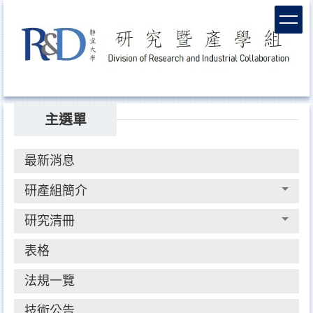
跳
到
主
要
內
容
主選單
區
最新消息
研產組簡介
研究清冊
表格
法規一覽
技術公告