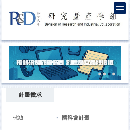
跳
到
主
要
內
容
區
計畫徵求
國科會計畫