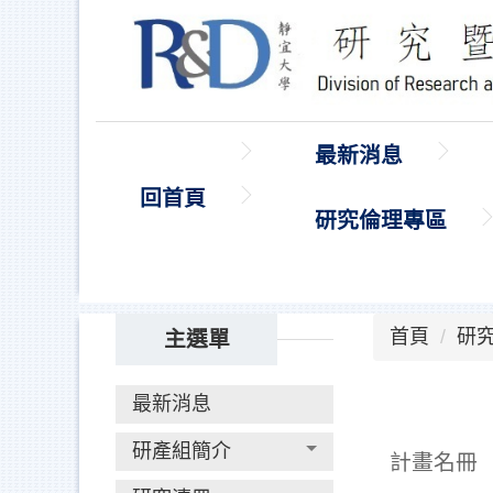
跳
到
主
要
內
最新消息
容
區
回首頁
研究倫理專區
首頁
研
主選單
最新消息
研產組簡介
計畫名冊