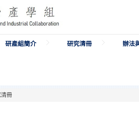
研產組簡介
研究清冊
辦法
究清冊