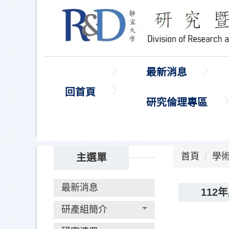
跳
到
主
要
內
最新消息
容
區
回首頁
研究倫理專區
首頁
學
主選單
最新消息
11
研產組簡介