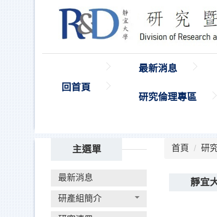
跳
到
主
要
內
最新消息
容
區
回首頁
研究倫理專區
首頁
研
主選單
最新消息
靜宜
研產組簡介